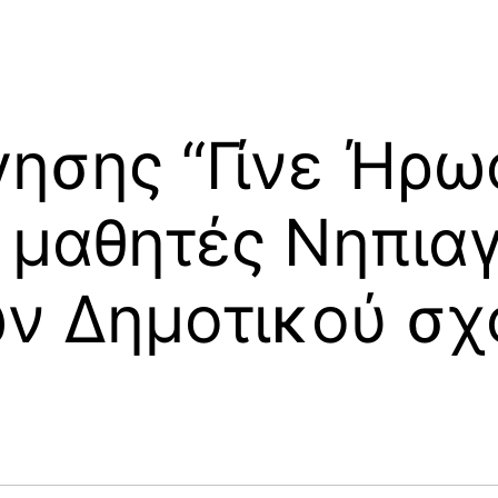
ησης “Γίνε Ήρω
α μαθητές Νηπια
 Δημοτικού σχο