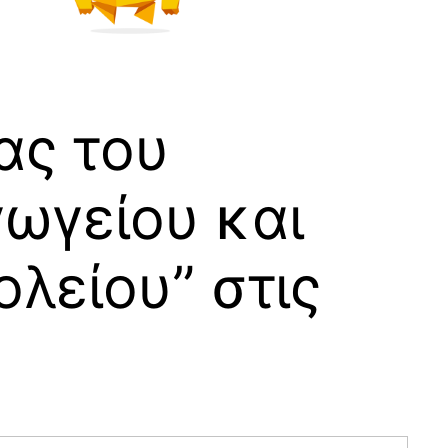
ας του
γωγείου και
λείου” στις