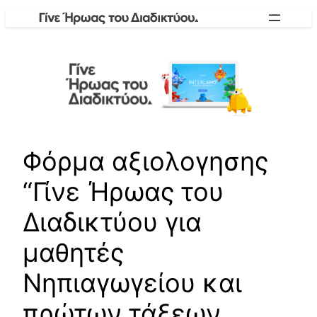
Skip
to
content
Φόρμα αξιολογησης
“Γίνε Ήρωας του
Διαδικτύου για
μαθητές
Νηπιαγωγείου και
πρώτων τάξεων