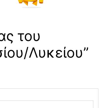
ας του
σίου/Λυκείου”