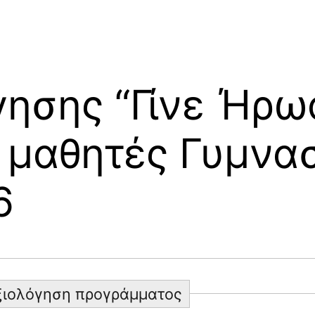
ησης “Γίνε Ήρω
α μαθητές Γυμνα
6
Aξιολόγηση προγράμματος