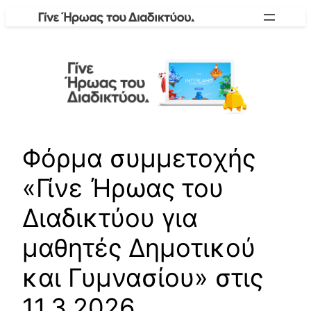
Skip
to
content
Φόρμα συμμετοχής
«Γίνε Ήρωας του
Διαδικτύου για
μαθητές Δημοτικού
και Γυμνασίου» στις
11.3.2026