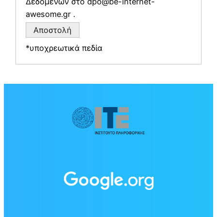
Δεδομένων στο dpo@be-internet-
awesome.gr .
*υποχρεωτικά πεδία