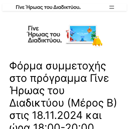
Skip
to
content
Φόρμα συμμετοχής
στο πρόγραμμα Γίνε
Ήρωας του
Διαδικτύου (Μέρος Β)
στις 18.11.2024 και
ώρα 18:00-20:00