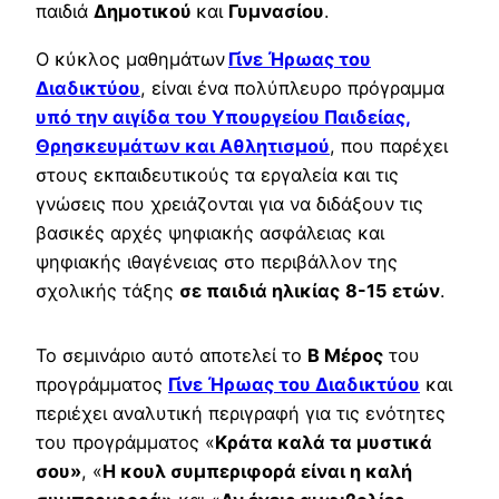
παιδιά
Δημοτικού
και
Γυμνασίου
.
O κύκλος μαθημάτων
Γίνε Ήρωας του
Διαδικτύου
, είναι ένα πολύπλευρο πρόγραμμα
υπό την αιγίδα του Υπουργείου Παιδείας,
Θρησκευμάτων και Αθλητισμού
, που παρέχει
στους εκπαιδευτικούς τα εργαλεία και τις
γνώσεις που χρειάζονται για να διδάξουν τις
βασικές αρχές ψηφιακής ασφάλειας και
ψηφιακής ιθαγένειας στο περιβάλλον της
σχολικής τάξης
σε παιδιά ηλικίας
8-15 ετών
.
Το σεμινάριο αυτό αποτελεί το
Β
Μέρος
του
προγράμματος
Γίνε Ήρωας του Διαδικτύου
και
περιέχει αναλυτική περιγραφή για τις ενότητες
του προγράμματος «
Κράτα καλά τα μυστικά
σου»
, «
Η κουλ συμπεριφορά είναι η καλή