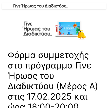
Skip
to
content
Φόρμα συμμετοχής
στο πρόγραμμα Γίνε
Ήρωας του
Διαδικτύου (Μέρος A)
στις 17.02.2025 και
ώρα 18:00-20:00