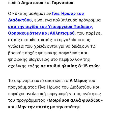
παιδιά
Δημοτικού
και
Γυμνασίου
.
O κύκλος μαθημάτων
Γίνε Ήρωας του
Διαδικτύου
, είναι ένα πολύπλευρο πρόγραμμα
υπό την αιγίδα του Υπουργείου Παιδείας,
Θρησκευμάτων και Αθλητισμού
, που παρέχει
στους εκπαιδευτικούς τα εργαλεία και τις
γνώσεις που χρειάζονται για να διδάξουν τις
βασικές αρχές ψηφιακής ασφάλειας και
ψηφιακής ιθαγένειας στο περιβάλλον της
σχολικής τάξης
σε παιδιά ηλικίας
8-15 ετών
.
Το σεμινάριο αυτό αποτελεί το
Α Μέρος
του
προγράμματος Γίνε Ήρωας του Διαδικτύου και
περιέχει αναλυτική περιγραφή για τις ενότητες
του προγράμματος «
Μοιράσου αλλά φυλάξου
»
και «
Μην την πατάς με την απάτη
».