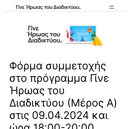
Skip
to
content
Φόρμα συμμετοχής
στο πρόγραμμα Γίνε
Ήρωας του
Διαδικτύου (Μέρος A)
στις 09.04.2024 και
ώρα 18:00-20:00